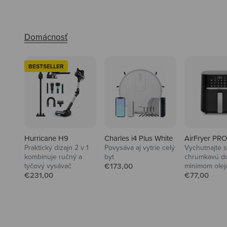
BESTSELLER
Hurricane H9
Charles i4 Plus White
AirFryer PRO
Praktický dizajn 2 v 1
Povysáva aj vytrie celý
Vychutnajte s
kombinuje ručný a
byt
chrumkavú do
Predajná cena
tyčový vysávač
€173,00
minimom olej
Audio
Predajná cena
Predajná ce
€231,00
€77,00
Slúchadlá a reproduktory
pre maximálny hudobný zážitok.
Preskúmať