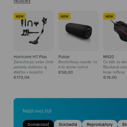
NEW
NEW
NEW
Hurricane H7 Plus
Pulsar
M420
Zanechá po sebe čisté
Bezdrôtový reprák, čo
Co klik, to ak
parkety, koberec aj
ti to doma rozhrá
Blesková ode
Predajná cena
dlažbu v kúpeľni.
€58,00
tvoje reflexy
Predajná cena
Predajná ce
€173,04
€19,00
Nájdi svoj štýl
Domácnosť
Slúchadlá
Reproduktory
St