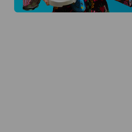
Preskúmať