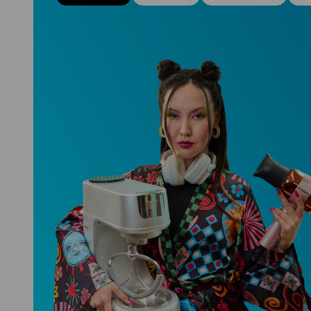
Niceboy ONE Ultra
Sleduje tvoje zdravie, spánok aj
pohyb a ešte k tomu aj platí.