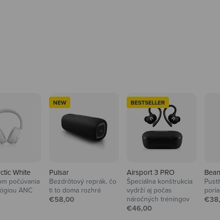
NEW
BESTSELLER
rctic White
Pulsar
Airsport 3 PRO
Bean
om počúvania
Bezdrôtový reprák, čo
Špeciálna konštrukcia
Pusti
lógiou ANC
ti to doma rozhrá
vydrží aj počas
pori
á cena
Predajná cena
Pred
€58,00
náročných tréningov
€38
Predajná cena
€46,00