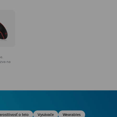
ce.
zva na
na
arostlivosť o telo
Vysávače
Wearables