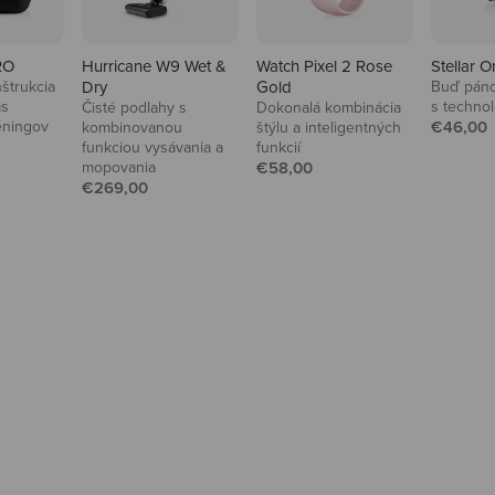
RO
Hurricane W9 Wet &
Watch Pixel 2 Rose
Stellar O
štrukcia
Dry
Gold
Buď pán
as
s techno
Čisté podlahy s
Dokonalá kombinácia
Predajn
éningov
€46,00
kombinovanou
štýlu a inteligentných
na
funkciou vysávania a
funkcií
Predajná cena
mopovania
€58,00
Predajná cena
€269,00