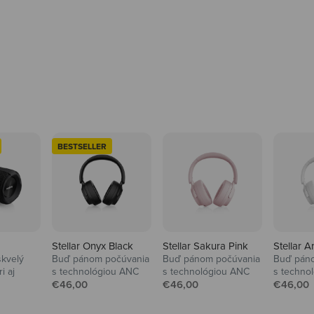
BESTSELLER
Stellar Onyx Black
Stellar Sakura Pink
Stellar A
skvelý
Buď pánom počúvania
Buď pánom počúvania
Buď pán
i aj
s technológiou ANC
s technológiou ANC
s techno
Predajná cena
Predajná cena
Predajn
€46,00
€46,00
€46,00
na