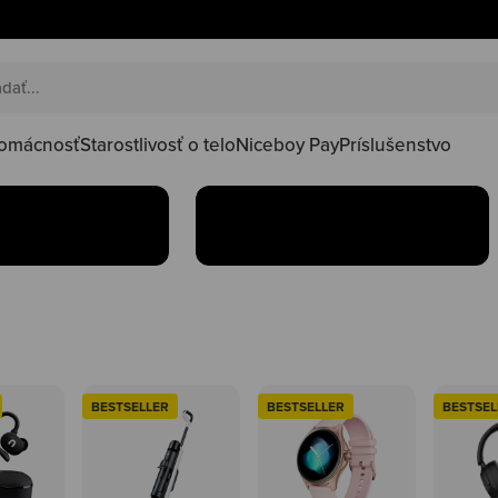
AKČNÉ SETY
našu happy
Obľúbené produkty teraz
 zľavnenými
nájdeš v sade za
i
výhodnejšiu cenu
omácnosť
Starostlivosť o telo
Niceboy Pay
Príslušenstvo
Kúpiť
BESTSELLER
BESTSELLER
BESTSEL