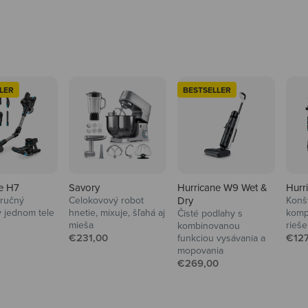
LER
BESTSELLER
e H7
Savory
Hurricane W9 Wet &
Hurr
 ručný
Celokovový robot
Dry
Konšt
v jednom tele
hnetie, mixuje, šľahá aj
kompl
Čisté podlahy s
á cena
mieša
rieše
kombinovanou
Predajná cena
Pred
€231,00
€127
funkciou vysávania a
avenia až po
mopovania
Predajná cena
€269,00