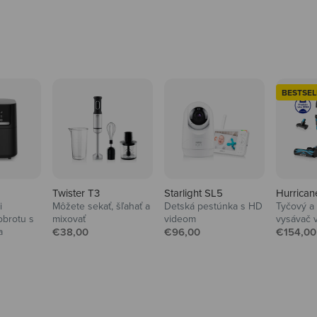
BESTSEL
Twister T3
Starlight SL5
Hurrican
i
Môžete sekať, šľahať a
Detská pestúnka s HD
Tyčový a
brotu s
mixovať
videom
vysávač 
Predajná cena
Predajná cena
Predajn
a
€38,00
€96,00
€154,00
Domácnosť
na
Od upratovania a vyb
bezpečnosť.
Preskúmať