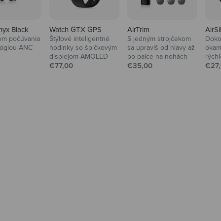
nyx Black
Watch GTX GPS
AirTrim
AirSi
om počúvania
Štýlové inteligentné
S jedným strojčekom
Dokon
lógiou ANC
hodinky so špičkovým
sa upravíš od hlavy až
okam
á cena
displejom AMOLED
po palce na nohách
rýchl
Predajná cena
Predajná cena
Pred
€77,00
€35,00
€27