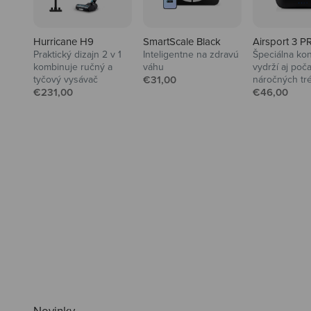
Hurricane H9
SmartScale Black
Airsport 3 P
Praktický dizajn 2 v 1
Inteligentne na zdravú
Špeciálna kon
kombinuje ručný a
váhu
vydrží aj poč
Predajná cena
tyčový vysávač
€31,00
náročných tr
Predajná cena
Predajná ce
€231,00
€46,00
Ahoj tady Niceboy