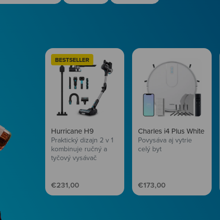
BESTSELLER
Hurricane H9
Charles i4 Plus White
Praktický dizajn 2 v 1
Povysáva aj vytrie
kombinuje ručný a
celý byt
tyčový vysávač
Predajná cena
Predajná cena
€231,00
€173,00
Starostlivosť o vlasy
Zbraň pre svieže vlasy
od Niceboy.