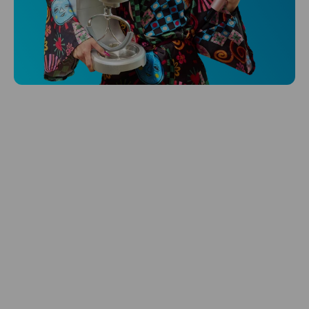
Niceboy ONE Ultra
Sleduje tvoje zdravie, spánok aj pohyb
a ešte k tomu aj platí.
Preskúmať
Starostlivosť o vlasy
Zbraň pre svieže vlasy? Starostlivosť od