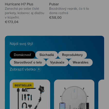
Hurricane H7 Plus
Pulsar
Zanechá po sebe čisté
Bezdrôtový reprák, čo ti to
parkety, koberec aj dlažbu
doma rozhrá
Predajná cena
v kúpeľni.
€58,00
Predajná cena
€173,04
Nájdi svoj štýl
Domácnosť
Slúchadlá
Reproduktory
Starostlivosť o telo
Vysávače
Wearables
Zobraziť všetko
BESTSELLER