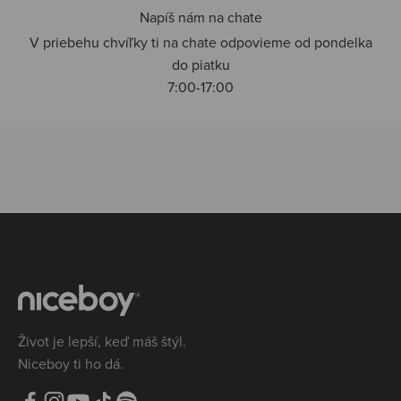
Napíš nám na chate
V priebehu chvíľky ti na chate odpovieme od pondelka
do piatku
7:00-17:00
Život je lepší, keď máš štýl.
Niceboy ti ho dá.