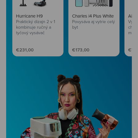
Hurricane H9
Charles i4 Plus White
AirF
Praktický dizajn 2 v 1
Povysáva aj vytrie celý
Vychu
kombinuje ručný a
byt
chru
tyčový vysávač
mini
Predajná cena
Predajná cena
Pred
€231,00
€173,00
€77,