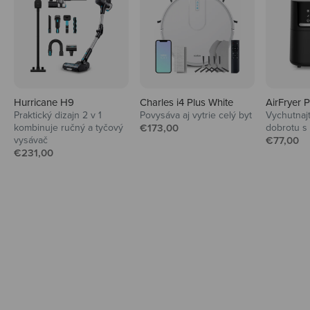
Hurricane H9
Charles i4 Plus White
AirFryer 
Praktický dizajn 2 v 1
Povysáva aj vytrie celý byt
Vychutnaj
Audio
Predajná cena
kombinuje ručný a tyčový
€173,00
dobrotu s
Predajná
vysávač
Slúchadlá a reproduktory pre maximálny
€77,00
Predajná cena
€231,00
hudobný zážitok.
Preskúmať