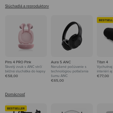
BESTSELL
Pins 4 PRO Pink
Aura 5 ANC
Titan 4
Skvelý zvuk s ANC strčí
Nerušené počúvanie s
Vychutnaj 
běžná sluchátka do kapsy
technológiou potlačenia
interiéri aj
Predajná cena
Predajná
€58,00
šumu ANC
€77,00
Predajná cena
€65,00
BESTSELLER