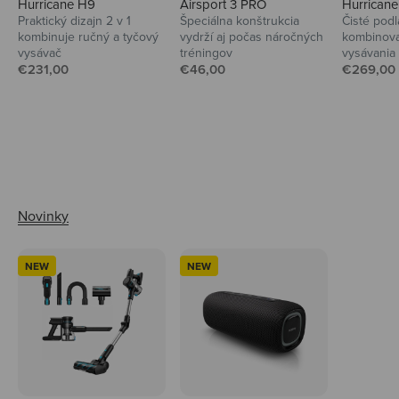
Hurricane H9
Airsport 3 PRO
Hurrican
Praktický dizajn 2 v 1
Špeciálna konštrukcia
Čisté podl
kombinuje ručný a tyčový
vydrží aj počas náročných
kombinova
vysávač
tréningov
vysávania
Predajná cena
Predajná cena
Predajná
€231,00
€46,00
€269,00
Ahoj tady Niceboy
NEW
NEW