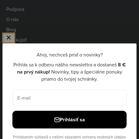
Podpora
O nás
Blog
Kde kúpiť
Spolupráca
Ahoj, nechceš prísť o novinky?
Kariéra
Prihlás sa k odberu nášho newslettra a dostaneš
8 €
Niceboy Pay
na prvý nákup!
Novinky, tipy a špeciálne ponuky
priamo do tvojej schránky.
EUR €
E-mail
Prihlásiť sa
© 2026, Niceboy · site by
Ecommerce Pot
Prihlásením súhlasíš s našimi
zásadami ochrany osobných údajov.