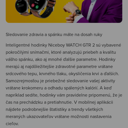
Sledovanie zdravia a spánku máte na dosah ruky
Inteligentné hodinky Niceboy WATCH GTR 2 sú vybavené
pokročilými snímačmi, ktoré analyzujú priebeh a kvalitu
vášho spánku, ako aj mnohé ďalšie parametre. Hodinky
merajú aj najdôležitejšie zdravotné parametre vrátane
srdcového tepu, krvného tlaku, okysličenia krvi a ďalších.
Samozrejmosťou je priebežné sledovanie vašej aktivity
vrátane krokomeru a odhadu spálených kalórií. A keď
napríklad sedíte, hodinky vám pravidelne pripomenú, že je
čas na prechádzku a pretiahnutie. V mobilnej aplikácii
nájdete podrobnejšie štatistiky a trendy všetkých
meraných ukazovateľov vrátane možnosti nastavenia
cieľov.