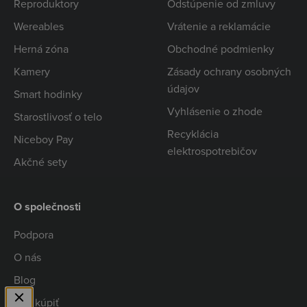
Reproduktory
Odstúpenie od zmluvy
Wereables
Vrátenie a reklamácie
Herná zóna
Obchodné podmienky
Kamery
Zásady ochrany osobných
údajov
Smart hodinky
Vyhlásenie o zhode
Starostlivosť o telo
Recyklácia
Niceboy Pay
elektrospotrebičov
Akčné sety
O společnosti
Podpora
O nás
Blog
Kde kúpiť