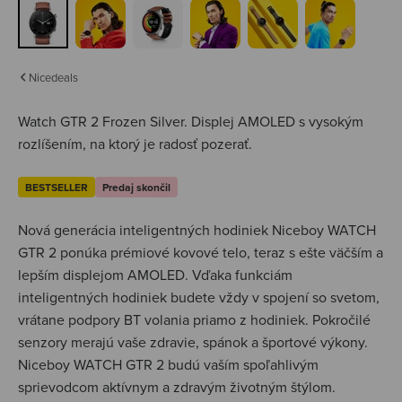
Nicedeals
Watch GTR 2 Frozen Silver.
Displej AMOLED s vysokým
rozlíšením, na ktorý je radosť pozerať.
BESTSELLER
Predaj skončil
Nová generácia inteligentných hodiniek Niceboy WATCH
GTR 2 ponúka prémiové kovové telo, teraz s ešte väčším a
lepším displejom AMOLED. Vďaka funkciám
inteligentných hodiniek budete vždy v spojení so svetom,
vrátane podpory BT volania priamo z hodiniek. Pokročilé
senzory merajú vaše zdravie, spánok a športové výkony.
Niceboy WATCH GTR 2 budú vaším spoľahlivým
sprievodcom aktívnym a zdravým životným štýlom.