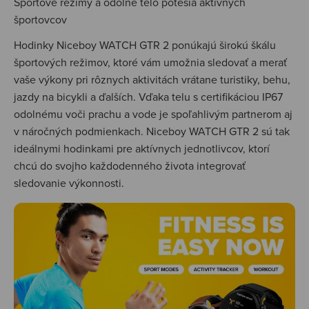
Športové režimy a odolné telo potešia aktívnych
športovcov
Hodinky Niceboy WATCH GTR 2 ponúkajú širokú škálu
športových režimov, ktoré vám umožnia sledovať a merať
vaše výkony pri rôznych aktivitách vrátane turistiky, behu,
jazdy na bicykli a ďalších. Vďaka telu s certifikáciou IP67
odolnému voči prachu a vode je spoľahlivým partnerom aj
v náročných podmienkach. Niceboy WATCH GTR 2 sú tak
ideálnymi hodinkami pre aktívnych jednotlivcov, ktorí
chcú do svojho každodenného života integrovať
sledovanie výkonnosti.