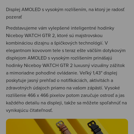
Displej AMOLED s vysokým rozlíšením, na ktorý je radosť
pozerať
Predstavujeme vám vylepšené inteligentné hodinky
Niceboy WATCH GTR 2, ktoré sú majstrovskou
kombináciou dizajnu a špičkových technológií. V
elegantnom kovovom tele s teraz ešte väčším dotykovým
displejom AMOLED s vysokým rozlíšením prinášajú
hodinky Niceboy WATCH GTR 2 luxusný vizuálny zážitok
a mimoriadne pohodlné ovládanie. Veľký 1,43" displej
poskytuje jasný prehľad o notifikáciách, aktivitách a
zdravotných údajoch priamo na vašom zápästí. Vysoké
rozlíšenie 466 x 466 pixelov potom zaručuje ostrosť a jas
každého detailu na displeji, takže sa môžete spoľahnúť na
vynikajúcu čitateľnosť.