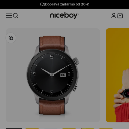
Preskočiť na obsah
Doprava zadarmo od 20 €
Niceboy
Menu
Hľadať
Prihlásiť 
Košík
Priblížiť