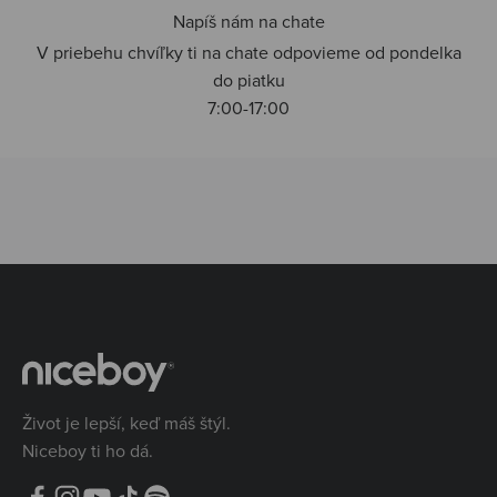
Napíš nám na chate
V priebehu chvíľky ti na chate odpovieme od pondelka
do piatku
7:00-17:00
Život je lepší, keď máš štýl.
Niceboy ti ho dá.