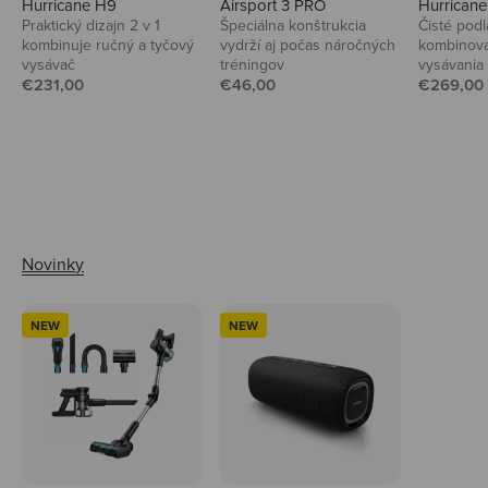
Hurricane H9
Airsport 3 PRO
Hurrican
Praktický dizajn 2 v 1
Špeciálna konštrukcia
Čisté podl
kombinuje ručný a tyčový
vydrží aj počas náročných
kombinova
vysávač
tréningov
vysávania
Predajná cena
Predajná cena
Predajná
€231,00
€46,00
€269,00
Ahoj tady Niceboy
NEW
NEW