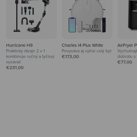
Hurricane H9
Charles i4 Plus White
AirFryer 
Praktický dizajn 2 v 1
Povysáva aj vytrie celý byt
Vychutnaj
Audio
Predajná cena
kombinuje ručný a tyčový
€173,00
dobrotu s
Predajná
vysávač
Slúchadlá a reproduktory pre maximálny
€77,00
Predajná cena
€231,00
hudobný zážitok.
Preskúmať