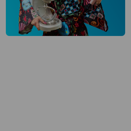
Niceboy ONE Ultra
Sleduje tvoje zdravie, spánok aj pohyb
a ešte k tomu aj platí.
Preskúmať
Starostlivosť o vlasy
Zbraň pre svieže vlasy? Starostlivosť od