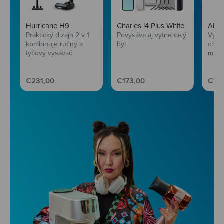
Hurricane H9
Charles i4 Plus White
AirF
Praktický dizajn 2 v 1
Povysáva aj vytrie celý
Vychu
kombinuje ručný a
byt
chru
tyčový vysávač
mini
Predajná cena
Predajná cena
Pred
€231,00
€173,00
€77,