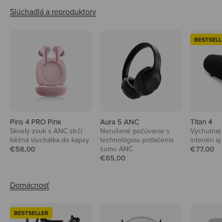
BESTSELL
Pins 4 PRO Pink
Aura 5 ANC
Titan 4
Skvelý zvuk s ANC strčí
Nerušené počúvanie s
Vychutnaj 
běžná sluchátka do kapsy
technológiou potlačenia
interiéri aj
Predajná cena
Predajná
€58,00
šumu ANC
€77,00
Predajná cena
€65,00
BESTSELLER