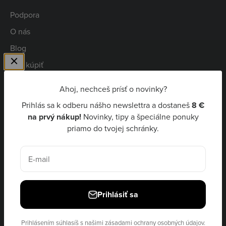
Podpora
O nás
Blog
Kde kúpiť
Spolupráca
Ahoj, nechceš prísť o novinky?
Kariéra
Prihlás sa k odberu nášho newslettra a dostaneš
8 €
Niceboy Pay
na prvý nákup!
Novinky, tipy a špeciálne ponuky
priamo do tvojej schránky.
EUR €
E-mail
Prihlásiť sa
© 2026, Niceboy · site by
Ecommerce Pot
Prihlásením súhlasíš s našimi
zásadami ochrany osobných údajov.