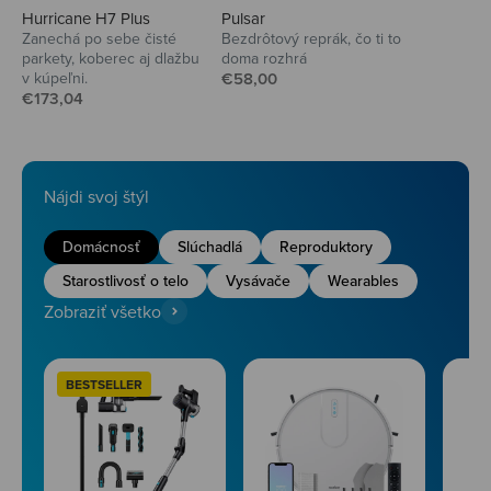
Hurricane H7 Plus
Pulsar
Zanechá po sebe čisté
Bezdrôtový reprák, čo ti to
parkety, koberec aj dlažbu
doma rozhrá
Predajná cena
v kúpeľni.
€58,00
Predajná cena
€173,04
Nájdi svoj štýl
Domácnosť
Slúchadlá
Reproduktory
Starostlivosť o telo
Vysávače
Wearables
Zobraziť všetko
BESTSELLER