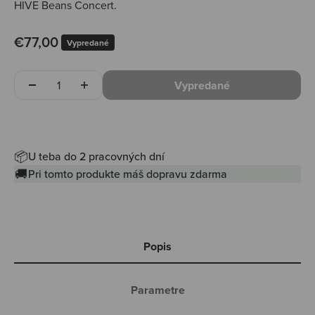
HIVE Beans Concert.
Predajná cena
€77,00
Vypredané
Množstvo
Vypredané
📦
U teba do 2 pracovných dní
🚚
Pri tomto produkte máš dopravu zdarma
Popis
Parametre