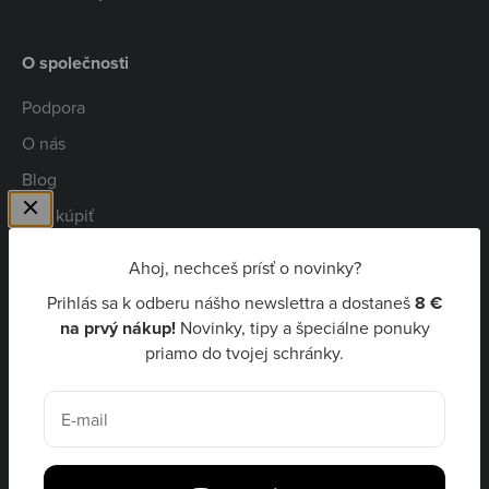
O společnosti
Podpora
O nás
Blog
Kde kúpiť
Spolupráca
Ahoj, nechceš prísť o novinky?
Kariéra
Prihlás sa k odberu nášho newslettra a dostaneš
8 €
Niceboy Pay
na prvý nákup!
Novinky, tipy a špeciálne ponuky
priamo do tvojej schránky.
EUR €
E-mail