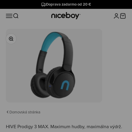
Preskočiť na obsah
Doprava zadarmo od 20 €
Niceboy
Menu
Hľadať
Prihlásiť 
Košík
Priblížiť
Domovská stránka
HIVE Prodigy 3 MAX.
Maximum hudby, maximálna výdrž.