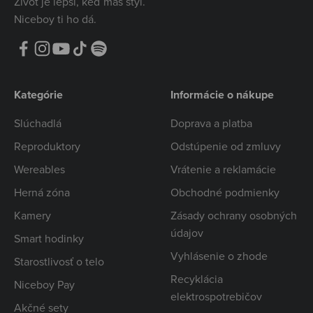
Život je lepší, keď máš štýl.
Niceboy ti ho dá.
Kategórie
Informácie o nákupe
Slúchadlá
Doprava a platba
Reproduktory
Odstúpenie od zmluvy
Wereables
Vrátenie a reklamácie
Herná zóna
Obchodné podmienky
Kamery
Zásady ochrany osobných
údajov
Smart hodinky
Vyhlásenie o zhode
Starostlivosť o telo
Recyklácia
Niceboy Pay
elektrospotrebičov
Akčné sety