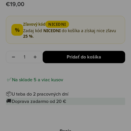
Predajná cena
€19,00
Zľavový kód
NICEDNI
%
Zadaj kód
NICEDNI
do košíka a získaj nice zľavu
25 %
.
Množstvo
Pridať do košíka
Na sklade 5 a viac kusov
📦
U teba do 2 pracovných dní
🚚
Doprava zadarmo od 20 €