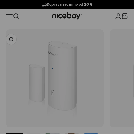
Preskočiť na obsah
Doprava zadarmo od 20 €
Niceboy
Menu
Hľadať
Prihlásiť 
Košík
Priblížiť