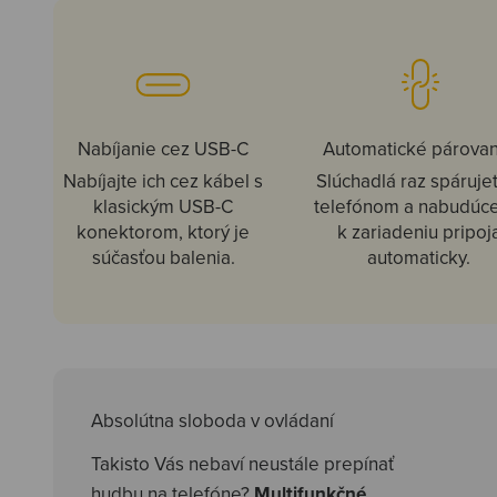
Nabíjanie cez USB-C
Automatické párova
Nabíjajte ich cez kábel s
Slúchadlá raz spáruje
klasickým USB-C
telefónom a nabudúce
konektorom, ktorý je
k zariadeniu pripoj
súčasťou balenia.
automaticky.
Absolútna sloboda v ovládaní
Takisto Vás nebaví neustále prepínať
hudbu na telefóne?
Multifunkčné