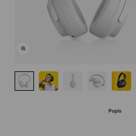
Priblížiť
Popis