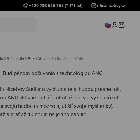
+420 733 555 255
(7-17 hod)
info@niceboy.cz
Prihlásiť sa
Košík
io
Slúchadlá
Bezdrôtové
Stellar Arctic White
e.
Buď pánom počúvania s technológiou ANC.
lá Niceboy Stellar a vychutnajte si hudbu presne tak,
cia ANC aktívne potláča okolité hluky a vy sa môžete
na svoju hudbu (a možno aj utíšiť svoje myšlienky).
ržia hrať až 40 hodín na jedno nabitie.