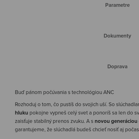
Parametre
Dokumenty
Doprava
Buď pánom počúvania s technológiou ANC
Rozhoduj o tom, čo pustíš do svojich uší. So slúchadla
hluku
pokojne vypneš celý svet a ponoríš sa len do s
zaisťuje stabilný prenos zvuku. A s
novou generáciou 
garantujeme, že slúchadlá budeš chcieť nosiť aj poča