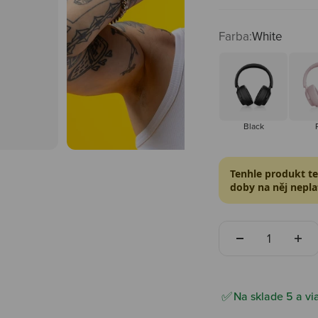
Farba:
White
Black
Black
Tenhle produkt teď
doby na něj neplat
Množstvo
Na sklade 5 a vi