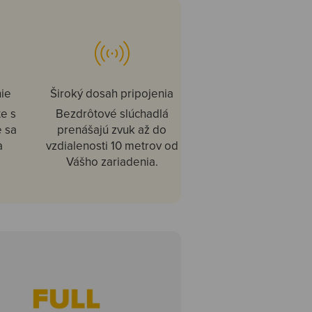
nie
Široký dosah pripojenia
te s
Bezdrôtové slúchadlá
 sa
prenášajú zvuk až do
a
vzdialenosti 10 metrov od
Vášho zariadenia.