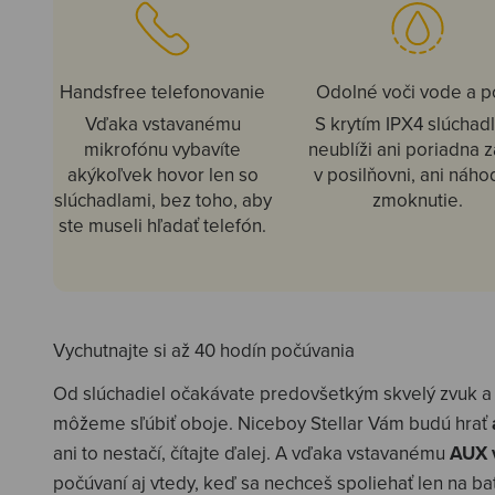
Handsfree telefonovanie
Odolné voči vode a p
Vďaka vstavanému
S krytím IPX4 slúchad
mikrofónu vybavíte
neublíži ani poriadna z
akýkoľvek hovor len so
v posilňovni, ani náh
slúchadlami, bez toho, aby
zmoknutie.
ste museli hľadať telefón.
Vychutnajte si až 40 hodín počúvania
Od slúchadiel očakávate predovšetkým skvelý zvuk a 
môžeme sľúbiť oboje. Niceboy Stellar Vám budú hrať
ani to nestačí, čítajte ďalej. A vďaka vstavanému
AUX 
počúvaní aj vtedy, keď sa nechceš spoliehať len na bat