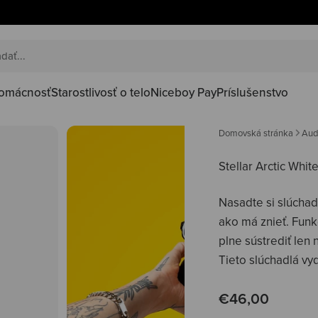
omácnosť
Starostlivosť o telo
Niceboy Pay
Príslušenstvo
Domovská stránka
Aud
Stellar Arctic Whit
Nasadte si slúchad
ako má znieť. Funk
plne sústrediť len 
Tieto slúchadlá vyd
Predajná cena
€46,00