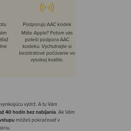
otu
Podporujú AAC kodek
lám
Máte Apple? Potom vás
áťaž
poteší podpora AAC
odné
kodeku. Vychutnajte si
bezstratové počúvanie vo
vysokej kvalite.
vynikajúcu výdrž. A tu Vám
až 40 hodín bez nabíjania
. Ak Vám
vstupu
môžeš pokračovať v
ériu.