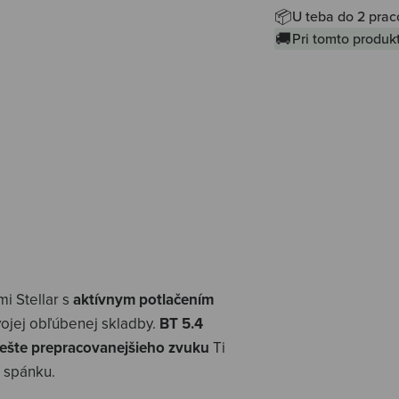
📦
U teba do 2 prac
🚚
Pri tomto produ
mi Stellar s
aktívnym potlačením
vojej obľúbenej skladby.
BT 5.4
ešte prepracovanejšieho zvuku
Ti
s spánku.