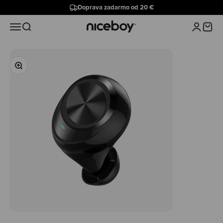
Preskočiť na obsah
Doprava zadarmo od 20 €
Niceboy
Menu
Hľadať
Prihlásiť 
Košík
Priblížiť