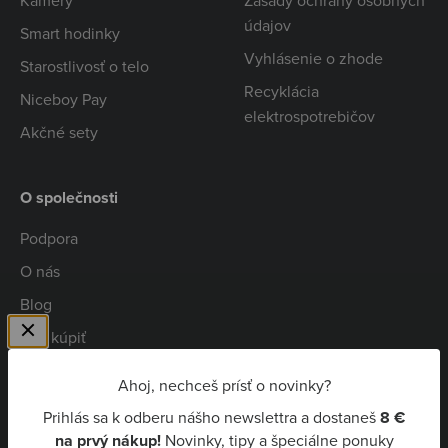
Kamery
Zásady ochrany osobných
údajov
Smart hodinky
Vyhlásenie o zhode
Starostlivosť o telo
Recyklácia
Niceboy Pay
elektrospotrebičov
Akčné sety
O společnosti
Podpora
O nás
Blog
Kde kúpiť
Spolupráca
Ahoj, nechceš prísť o novinky?
Kariéra
Prihlás sa k odberu nášho newslettra a dostaneš
8 €
Niceboy Pay
na prvý nákup!
Novinky, tipy a špeciálne ponuky