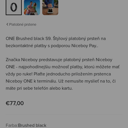
Platobné prstene
ONE Brushed black S9.
Štýlový platobný prsteň na
bezkontaktné platby s podporou Niceboy Pay..
Značka Niceboy predstavuje platobný prsteň Niceboy
ONE - najpohodlnejšiu možnosť platby, ktorú môžete mať
vždy po ruke! Plaťte jednoducho priložením prstenca
Niceboy ONE k terminálu. Už nemusíte myslieť na to, či
máte pri sebe telefón alebo kartu.
Predajná cena
€77,00
Farba:
Brushed black