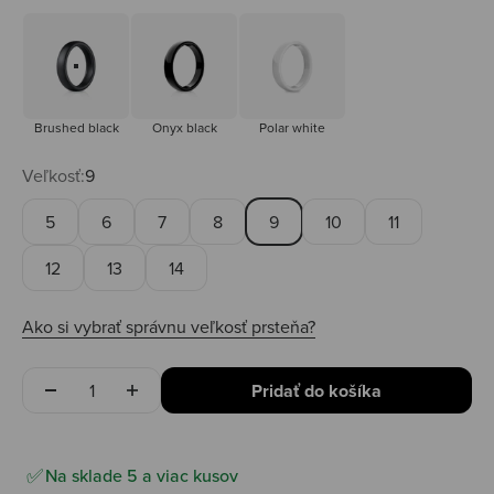
Brushed black
Onyx black
Polar white
Brushed black
Onyx black
Polar white
Veľkosť:
9
5
6
7
8
9
10
11
12
13
14
Ako si vybrať správnu veľkosť prsteňa?
Množstvo
Pridať do košíka
Na sklade 5 a viac kusov