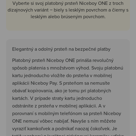
Vyberte si svoj platobný prsteň Niceboy ONE z troch
dizajnových variánt − biely s lesklým povrchom a čierny s
lesklým alebo brúseným povrchom.
Elegantný a odolný prsteň na bezpečné platby
Platobný prsteň Niceboy ONE prináša revolučný
spôsob platenia s množstvom výhod. Svoju platobnú
kartu jednoducho vložíte do prsteňa v mobilnej
aplikácii Niceboy Pay. S prsteňom sa nemusíte
obávať kopírovania, ako je tomu pri platobných
kartách. V prípade straty kartu jednoducho
odstránite z prsteňa v mobilnej aplikácii. A v
porovnaní s mobilným telefónom sa prsteň Niceboy
ONE nemusí vôbec nabíjať. Navyše s ním môžete
vyraziť kamkoľvek a podnikať naozaj čokoľvek. Je
totiž vyrobený z kvalitnej zirkónovej keramiky, vďaka