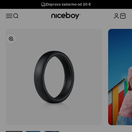
Preskočiť na obsah
Doprava zadarmo od 20 €
Niceboy
Menu
Hľadať
Prihlásiť 
Košík
Priblížiť