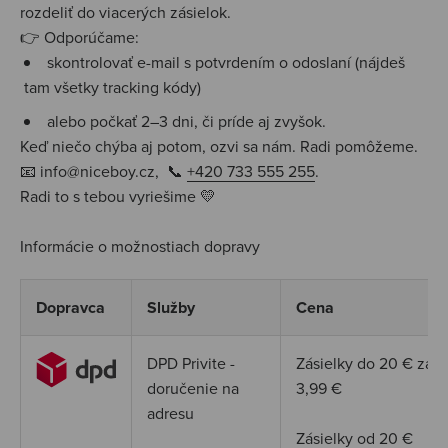
rozdeliť do viacerých zásielok.
👉 Odporúčame:
skontrolovať e-mail s potvrdením o odoslaní (nájdeš
tam všetky tracking kódy)
alebo počkať 2–3 dni, či príde aj zvyšok.
Keď niečo chýba aj potom, ozvi sa nám.
Radi pomôžeme.
📧 info@niceboy.cz, 📞
+420 733 555 255
.
Radi to s tebou vyriešime 💛
Informácie o možnostiach dopravy
Dopravca
Služby
Cena
DPD Privite -
Zásielky do 20
€
za
doručenie na
3,99
€
adresu
Zásielky od 20
€