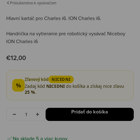
Príslušenstvo k vysávačom
Hlavní kartáč pro Charles i6.
ION Charles i6.
Handrička na vytieranie pre robotický vysávač Niceboy
ION Charles i6
Predajná cena
€12,00
Zľavový kód
NICEDNI
%
Zadaj kód
NICEDNI
do košíka a získaj nice zľavu
25 %
.
Množstvo
Pridať do košíka
Na sklade 5 a viac kusov