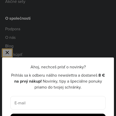
Akčné sety
O společnosti
Podpora
O nás
Blog
Kde kúpiť
Spolupráca
Ahoj, nechceš prísť o novinky?
Kariéra
Prihlás sa k odberu nášho newslettra a dostaneš
8 €
Niceboy Pay
na prvý nákup!
Novinky, tipy a špeciálne ponuky
priamo do tvojej schránky.
EUR €
E-mail