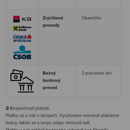
úč
Zrýchlené
Okamžite
Ok
prevody
Po
(K
Pl
(m
Bežný
2 pracovné dni
Vy
bankový
ča
prevod
pr
🔒 Bezpečnosť platieb
Platby sú u nás v bezpečí. Využívame overené platobné
brány, takže sa o svoje údaje nemusíš báť.
Platby u nás môžeš bezpečne vykonať cez Shopify