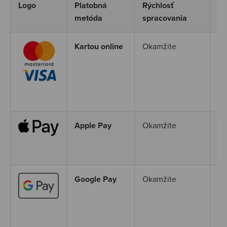
Logo
Platobná
Rýchlosť
Po
metóda
spracovania
Kartou online
Okamžite
Ak
Ma
po
ši
za
Apple Pay
Okamžite
Ap
sp
nu
Google Pay
Okamžite
Go
pl
mu
Go