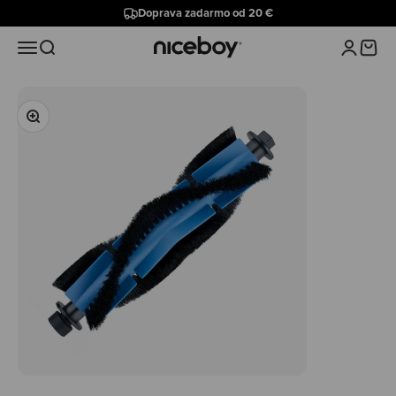
Preskočiť na obsah
Doprava zadarmo od 20 €
Niceboy
Menu
Hľadať
Prihlásiť 
Košík
Priblížiť