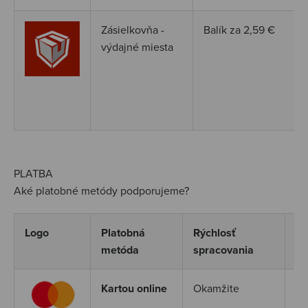
Zásielkovňa -
Balík za 2,59
€
výdajné miesta
PLATBA
Aké platobné metódy podporujeme?
Logo
Platobná
Rýchlosť
Po
metóda
spracovania
Kartou online
Okamžite
Ak
Ma