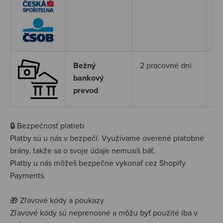
Pl
(m
Bežný
2 pracovné dni
Vy
bankový
ča
prevod
pr
🔒 Bezpečnosť platieb
Platby sú u nás v bezpečí. Využívame overené platobné
brány, takže sa o svoje údaje nemusíš báť.
Platby u nás môžeš bezpečne vykonať cez Shopify
Payments.
🎁 Zľavové kódy a poukazy
Zľavové kódy sú neprenosné a môžu byť použité iba v