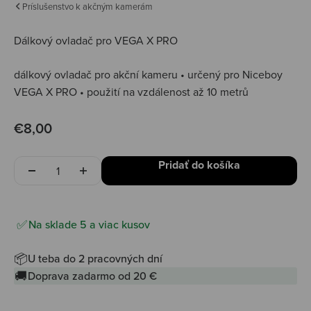
Príslušenstvo k akčným kamerám
Dálkový ovladač pro VEGA X PRO
dálkový ovladač pro akční kameru • určený pro Niceboy
VEGA X PRO • použití na vzdálenost až 10 metrů
Predajná cena
€8,00
Množstvo
Pridať do košíka
Na sklade 5 a viac kusov
📦
U teba do 2 pracovných dní
🚚
Doprava zadarmo od 20 €