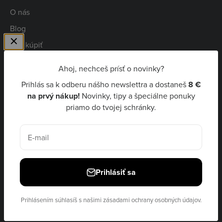
O nás
Blog
Kde kúpiť
Spolupráca
Ahoj, nechceš prísť o novinky?
Kariéra
Prihlás sa k odberu nášho newslettra a dostaneš
8 €
Niceboy Pay
na prvý nákup!
Novinky, tipy a špeciálne ponuky
priamo do tvojej schránky.
EUR €
E-mail
Prihlásiť sa
© 2026, Niceboy · site by
Ecommerce Pot
Prihlásením súhlasíš s našimi
zásadami ochrany osobných údajov.