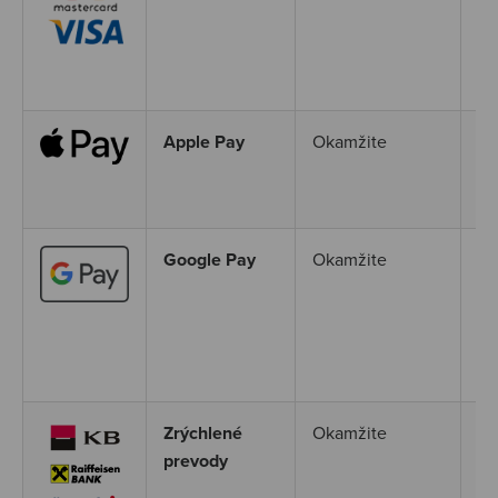
po
ši
za
Apple Pay
Okamžite
Ap
sp
nu
Google Pay
Okamžite
Go
pl
mu
Go
úč
Zrýchlené
Okamžite
Ok
prevody
Po
(K