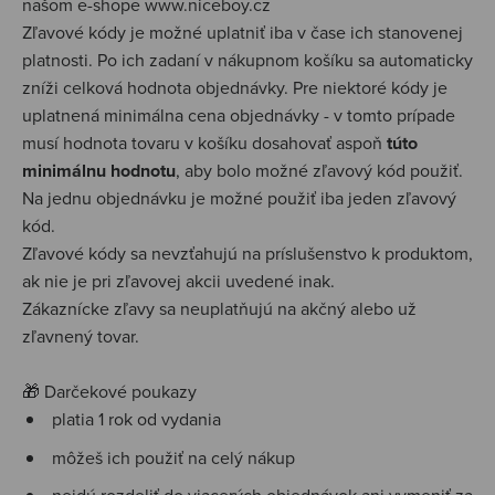
našom e-shope www.niceboy.cz
Zľavové kódy je možné uplatniť iba v čase ich stanovenej
platnosti. Po ich zadaní v nákupnom košíku sa automaticky
zníži celková hodnota objednávky.
Pre niektoré kódy je
uplatnená minimálna cena objednávky - v tomto prípade
musí hodnota tovaru v košíku dosahovať aspoň
túto
minimálnu hodnotu
, aby bolo možné zľavový kód použiť.
Na jednu objednávku je možné použiť iba jeden zľavový
kód.
Zľavové kódy sa nevzťahujú na príslušenstvo k produktom,
ak nie je pri zľavovej akcii uvedené inak.
Zákaznícke zľavy sa neuplatňujú na akčný alebo už
zľavnený tovar.
🎁 Darčekové poukazy
platia 1 rok od vydania
môžeš ich použiť na celý nákup