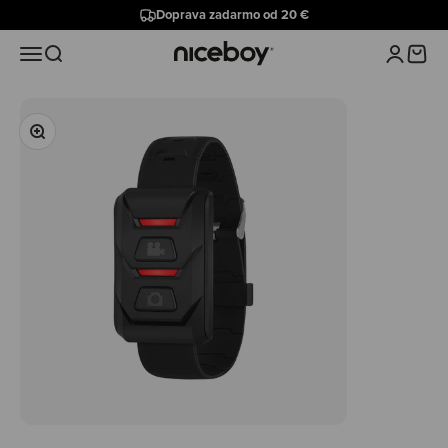
Preskočiť na obsah
Doprava zadarmo od 20 €
Niceboy
Menu
Hľadať
Prihlásiť 
Košík
Priblížiť