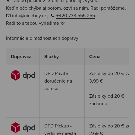
alebo počkať 2–3 dni, či príde aj zvyšok.
Keď niečo chýba aj potom, ozvi sa nám.
Radi pomôžeme.
📧 info@niceboy.cz, 📞
+420 733 555 255
.
Radi to s tebou vyriešime 💛
Informácie o možnostiach dopravy
Dopravca
Služby
Cena
DPD Privite -
Zásielky do 20
€
za
doručenie na
3,99
€
adresu
Zásielky od 20
€
zadarmo
DPD Pickup -
Zásielky do 20
€
za
výdajné miesta
2,69
€